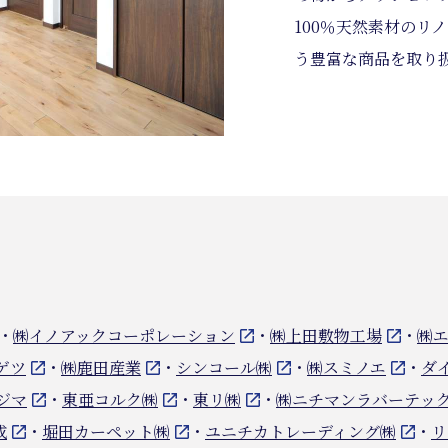
100％天然素材のリ
う豊富な商品を取り
・
㈱イノアックコーポレーション
・
㈱上田敷物工場
・
㈱
ゲツ
・
㈱鹿田産業
・
シンコール㈱
・
㈱スミノエ
・
ダ
ジマ
・
東亜コルク㈱
・
東リ㈱
・
㈱ニチマンラバーテッ
成
・
堀田カーペット㈱
・
ユニチカトレーディング㈱
・
リ