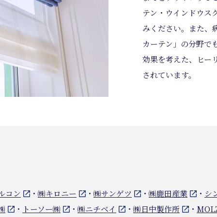
テン・ウインドウス
みください。また、
カーテン」の分野で
効果を考えた、ヒー
されています。
ルコン
・
㈱キロニー
・
㈱サンゲツ
・
㈱鹿田産業
・
シ
㈱
・
トーソー㈱
・
㈱ニチベイ
・
㈱日中製作所
・
MOL