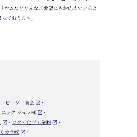
ノリウムなどどんなご要望にもお応えできるよ
扱っております。
エービーシー商会
・
イニック ジュノ㈱
・
ク
・
フクビ化学工業㈱
・
リカラ㈱
・