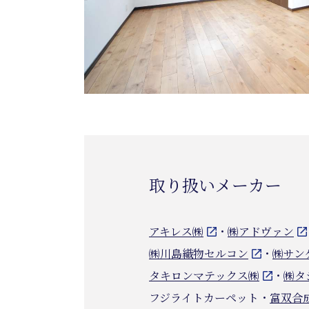
取り扱いメーカー
アキレス㈱
・
㈱アドヴァン
㈱川島織物セルコン
・
㈱サン
タキロンマテックス㈱
・
㈱タ
フジライトカーペット
・
富双合