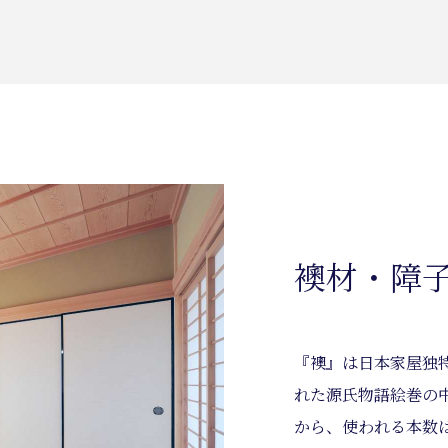
襖材・障
『襖』は日本家屋独
れた源氏物語絵巻の
から、使われる本数