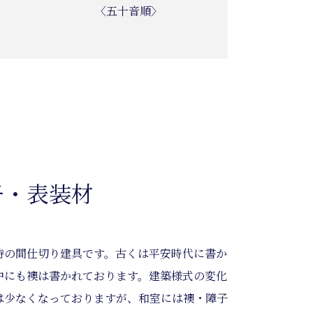
〈五十音順〉
子・表装材
特の間仕切り建具です。古くは平安時代に書か
中にも襖は書かれております。建築様式の変化
は少なくなっておりますが、和室には襖・障子