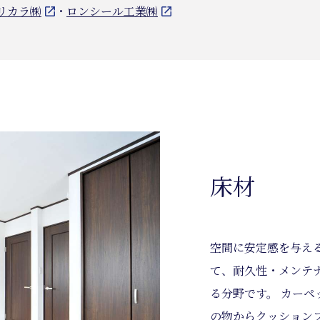
リカラ㈱
・
ロンシール工業㈱
床材
空間に安定感を与え
て、耐久性・メンテ
る分野です。 カー
の物からクッション