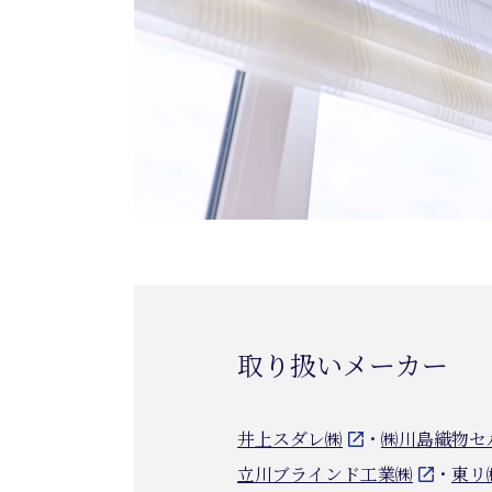
取り扱いメーカー
井上スダレ㈱
・
㈱川島織物セ
立川ブラインド工業㈱
・
東リ