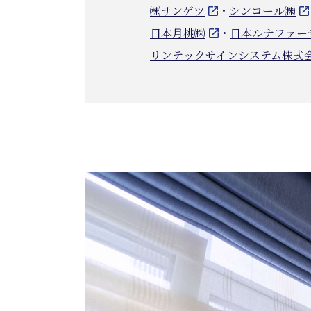
㈱サンゲツ
・
シンコール㈱
日本月桃㈱
・
日本ルナファー
リンテックサインシステム株式