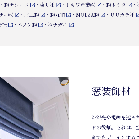
・
㈱テシード
・
東リ㈱
・
トキワ産業㈱
・
㈱トミタ
・
ザー㈱
・
北三㈱
・
㈱丸和
・
MOLZA㈱
・
リリカラ㈱
会社
・
ルノン㈱
・
㈱ナガイ
窓装飾材
ただ光や視線を遮る
ドの役割。それは、
までをデザインする